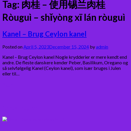
Tag:
肉桂 – 使用锡兰肉桂
Ròuguì – shǐyòng xī lán ròuguì
Kanel – Brug Ceylon kanel
Posted on
April 5, 2023
December 15, 2024
by
admin
Kanel – Brug Ceylon kanel Nogle krydderier er mere kendt end
andre. De fleste danskere kender Peber, Basilikum, Oregano og
så selvfølgelig Kanel (Ceylon kanel), som især bruges i Julen
eller til…
Bær
Citrus frugter
Fisk