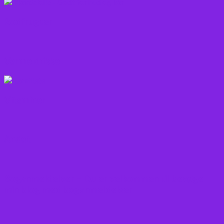
Rodfrugter
Varme drikke
Vitaminer
Andet
Boganmeldelser – Du er velkommen til besøge
min blog med boganmeldelser