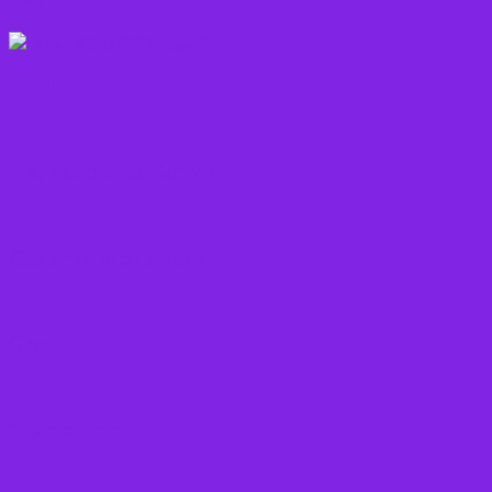
Frugt
Frø, Nødder og Kerner
Gode råd mod stress
Gryn
Grøntsager