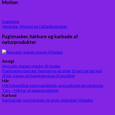
Motion
Svømning
Vandring, Motion og Gåfællesskaber
Fugtmasker, hårkure og karbade af
naturprodukter
Ansigt
Avocado-banan-maske-til-huden
Fugtmaske med æg, havregryn og smør til sart og tør hud
Æble, banan og honningmaske til ansigtet
Hår
Hårbehandling med mandelolie, avocadoolie og olivenolie
Tips – Hårkur af naturprodukter
Karbad
Karbad der opstrammer og giver vitaminer til huden