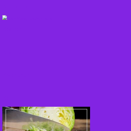
Korn sorter
Kostråd
Kosttilskud
Krydderier
Kål