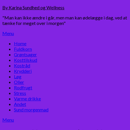
Skip
By Karina Sundhed og Wellness
to
"Man kan ikke ændre i går, men man kan ødelægge i dag, ved at
content
tænke for meget over i morgen"
Menu
Home
Fuldkorn
Grøntsager
Kosttilskud
Kostråd
Krydderi
Løg
Olier
Rodfrugt
Stress
Varme drikke
Andet
Sund morgenmad
Menu