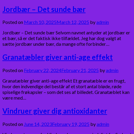
Jordbær – Det sunde bær
Posted on
March 10, 2025
March 12, 2025
by
admin
Jordbær – Det sunde bær Selvom navnet antyder at jordbær er
et bær, så er det faktisk ikke tilfældet. Jeg har dog valgt at
sætte jordbær under bær, da mange ofte forbinder…
Granatæbler giver anti-age effekt
Posted on
February 22, 2024
February 21, 2025
by
admin
Granatæbler giver anti-age effekt Et granatæble er en frugt,
hvor den indvendige del består af et stort antal bløde, røde
spiselige frøkapsler – som det ses af billedet. Granatæblet kan
være med…
Vindruer giver dig antioxidanter
Posted on
June 14, 2023
February 19, 2025
by
admin