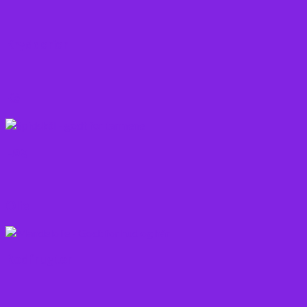
Krydderier
Kål
Løg
Olie
Rodfrugter