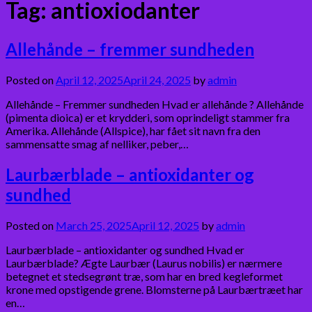
Tag:
antioxiodanter
Allehånde – fremmer sundheden
Posted on
April 12, 2025
April 24, 2025
by
admin
Allehånde – Fremmer sundheden Hvad er allehånde ? Allehånde
(pimenta dioica) er et krydderi, som oprindeligt stammer fra
Amerika. Allehånde (Allspice), har fået sit navn fra den
sammensatte smag af nelliker, peber,…
Laurbærblade – antioxidanter og
sundhed
Posted on
March 25, 2025
April 12, 2025
by
admin
Laurbærblade – antioxidanter og sundhed Hvad er
Laurbærblade? Ægte Laurbær (Laurus nobilis) er nærmere
betegnet et stedsegrønt træ, som har en bred kegleformet
krone med opstigende grene. Blomsterne på Laurbærtræet har
en…