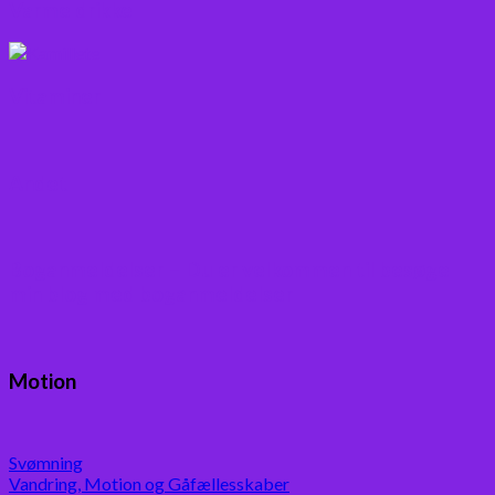
Varme drikke
Vitaminer
Andet
Boganmeldelser – Du er velkommen til besøge
min blog med boganmeldelser
Motion
Svømning
Vandring, Motion og Gåfællesskaber