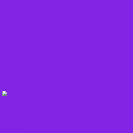
Gode råd mod stress
Gryn
Grøntsager
Korn sorter
Kostråd
Kosttilskud