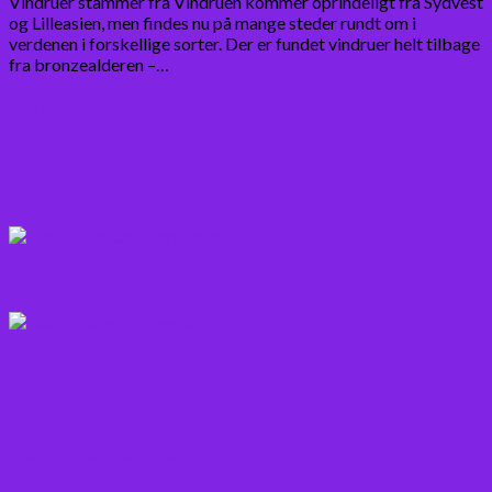
Vindruer stammer fra Vindruen kommer oprindeligt fra Sydvest
og Lilleasien, men findes nu på mange steder rundt om i
verdenen i forskellige sorter. Der er fundet vindruer helt tilbage
fra bronzealderen –…
Bær
Citrus frugter
Fisk
Frugt
Frø, Nødder og Kerner