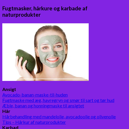
Fugtmasker, hårkure og karbade af
naturprodukter
Ansigt
Avocado-banan-maske-til-huden
Fugtmaske med æg, havregryn og smør til sart og tør hud
Æble, banan og honningmaske til ansigtet
Hår
Hårbehandling med mandelolie, avocadoolie og olivenolie
Tips – Hårkur af naturprodukter
Karbad