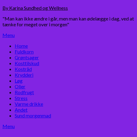
Skip
By Karina Sundhed og Wellness
to
"Man kan ikke ændre i går, men man kan ødelægge i dag, ved at
content
tænke for meget over i morgen"
Menu
Home
Fuldkorn
Grøntsager
Kosttilskud
Kostråd
Krydderi
Løg
Olier
Rodfrugt
Stress
Varme drikke
Andet
Sund morgenmad
Menu