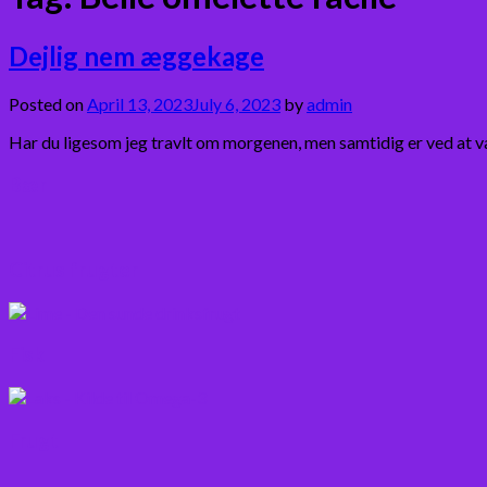
Dejlig nem æggekage
Posted on
April 13, 2023
July 6, 2023
by
admin
Har du ligesom jeg travlt om morgenen, men samtidig er ved at v
Bær
Citrus frugter
Fisk
Frugt