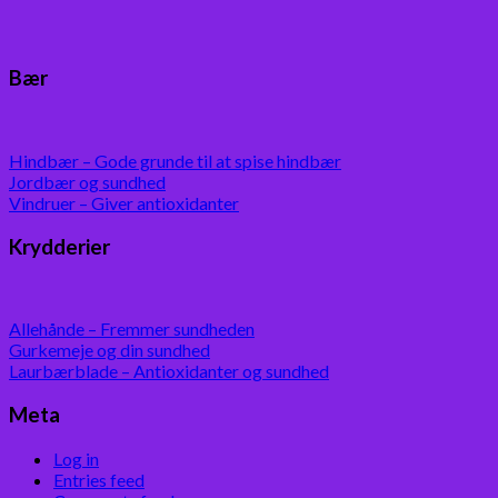
Bær
Hindbær – Gode grunde til at spise hindbær
Jordbær og sundhed
Vindruer – Giver antioxidanter
Krydderier
Allehånde – Fremmer sundheden
Gurkemeje og din sundhed
Laurbærblade – Antioxidanter og sundhed
Meta
Log in
Entries feed