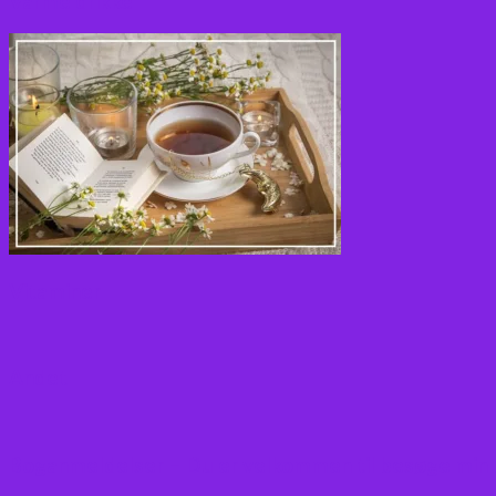
Varme drikke
Vitaminer
Andet
Boganmeldelser – Du er velkommen til besøge min