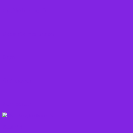
Frø, Nødder og Kerner
Gode råd mod stress
Gryn
Grøntsager
Korn sorter
Kostråd