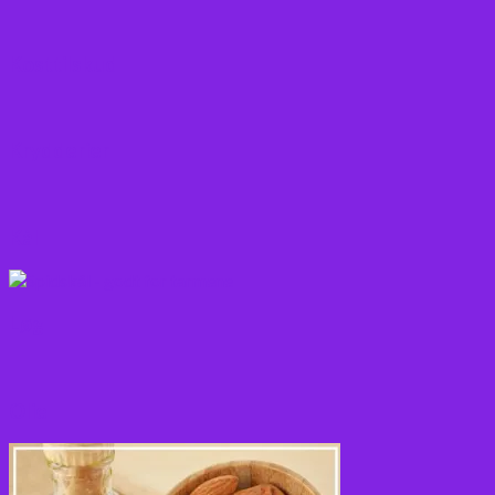
Kosttilskud
Krydderier
Kål
Løg
Olie