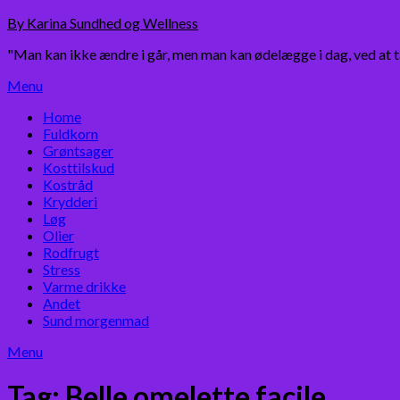
Skip
By Karina Sundhed og Wellness
to
"Man kan ikke ændre i går, men man kan ødelægge i dag, ved at 
content
Menu
Home
Fuldkorn
Grøntsager
Kosttilskud
Kostråd
Krydderi
Løg
Olier
Rodfrugt
Stress
Varme drikke
Andet
Sund morgenmad
Menu
Tag:
Belle omelette facile