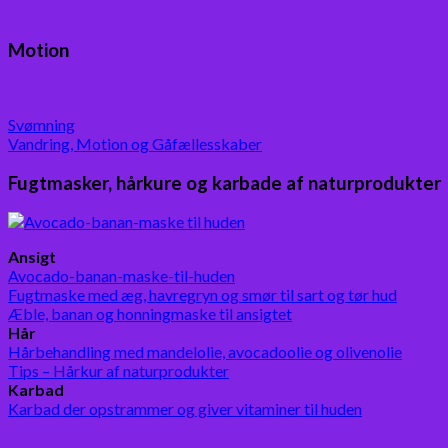
Motion
Svømning
Vandring, Motion og Gåfællesskaber
Fugtmasker, hårkure og karbade af naturprodukter
Ansigt
Avocado-banan-maske-til-huden
Fugtmaske med æg, havregryn og smør til sart og tør hud
Æble, banan og honningmaske til ansigtet
Hår
Hårbehandling med mandelolie, avocadoolie og olivenolie
Tips – Hårkur af naturprodukter
Karbad
Karbad der opstrammer og giver vitaminer til huden