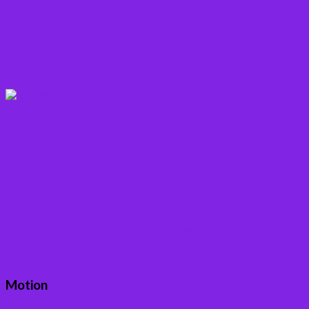
Rodfrugter
Varme drikke
Vitaminer
Andet
Boganmeldelser – Du er velkommen til besøge min
Motion