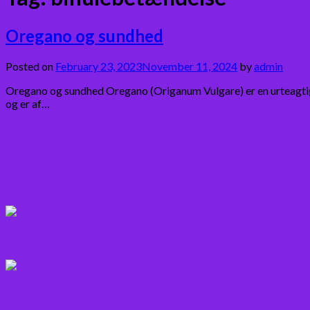
Oregano og sundhed
Posted on
February 23, 2023
November 11, 2024
by
admin
Oregano og sundhed Oregano (Origanum Vulgare) er en urteagtig 
og er af…
Bær
Citrus frugter
Fisk
Frugt