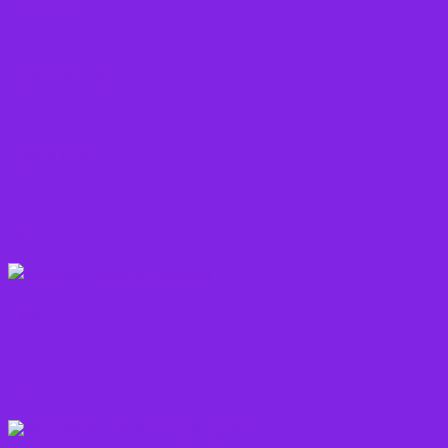
Kosttilskud
Krydderier
Kål
Løg
Olie