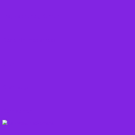
Frø, Nødder og Kerner
Gode råd mod stress
Gryn
Grøntsager
Korn sorter
Kostråd