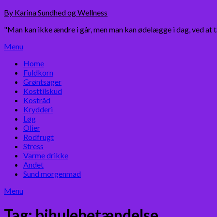
Skip
By Karina Sundhed og Wellness
to
"Man kan ikke ændre i går, men man kan ødelægge i dag, ved at 
content
Menu
Home
Fuldkorn
Grøntsager
Kosttilskud
Kostråd
Krydderi
Løg
Olier
Rodfrugt
Stress
Varme drikke
Andet
Sund morgenmad
Menu
Tag:
bihulebetændelse