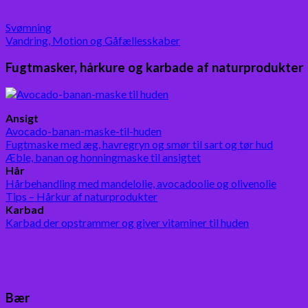
Svømning
Vandring, Motion og Gåfællesskaber
Fugtmasker, hårkure og karbade af naturprodukter
Ansigt
Avocado-banan-maske-til-huden
Fugtmaske med æg, havregryn og smør til sart og tør hud
Æble, banan og honningmaske til ansigtet
Hår
Hårbehandling med mandelolie, avocadoolie og olivenolie
Tips – Hårkur af naturprodukter
Karbad
Karbad der opstrammer og giver vitaminer til huden
Bær