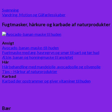
Svømning
Vandring, Motion og Gåfællesskaber
Fugtmasker, hårkure og karbade af naturprodukter
Ansigt
Avocado-banan-maske-til-huden
Fugtmaske med æg, havregryn og smør til sart og tør hud
Æble, banan og honningmaske til ansigtet
Hår
Hårbehandling med mandelolie, avocadoolie og olivenolie
Tips – Hårkur af naturprodukter
Karbad
Karbad der opstrammer og giver vitaminer til huden
Bær