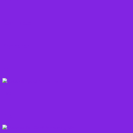
Kosttilskud
Krydderier
Kål
Løg
Olie