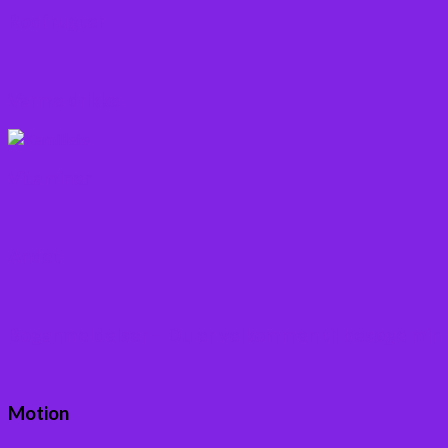
Rodfrugter
Varme drikke
Vitaminer
Andet
Boganmeldelser – Du er velkommen til besøge min
Motion