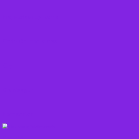
Frø, Nødder og Kerner
Gode råd mod stress
Gryn
Grøntsager
Korn sorter
Kostråd