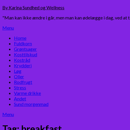
Skip
By Karina Sundhed og Wellness
to
"Man kan ikke ændre i går, men man kan ødelægge i dag, ved at 
content
Menu
Home
Fuldkorn
Grøntsager
Kosttilskud
Kostråd
Krydderi
Løg
Olier
Rodfrugt
Stress
Varme drikke
Andet
Sund morgenmad
Menu
Tag:
breakfast