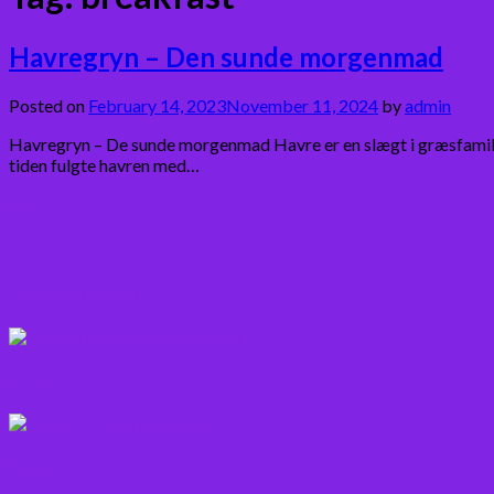
Havregryn – Den sunde morgenmad
Posted on
February 14, 2023
November 11, 2024
by
admin
Havregryn – De sunde morgenmad Havre er en slægt i græsfamili
tiden fulgte havren med…
Bær
Citrus frugter
Fisk
Frugt