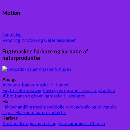
Motion
Svømning
Vandring, Motion og Gåfællesskaber
Fugtmasker, hårkure og karbade af
naturprodukter
Ansigt
Avocado-banan-maske-til-huden
Fugtmaske med æg, havregryn og smør til sart og tør hud
Æble, banan og honningmaske til ansigtet
Hår
Hårbehandling med mandelolie, avocadoolie og olivenolie
Tips – Hårkur af naturprodukter
Karbad
Karbad der opstrammer og giver vitaminer til huden