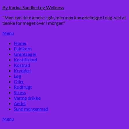
Skip
By Karina Sundhed og Wellness
to
"Man kan ikke ændre i går, men man kan ødelægge i dag, ved at
content
tænke for meget over i morgen"
Menu
Home
Fuldkorn
Grøntsager
Kosttilskud
Kostråd
Krydderi
Løg
Olier
Rodfrugt
Stress
Varme drikke
Andet
Sund morgenmad
Menu