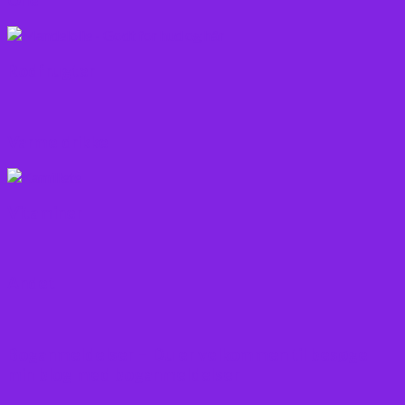
Rodfrugter
Varme drikke
Vitaminer
Andet
Boganmeldelser – Du er velkommen til besøge
min blog med boganmeldelser