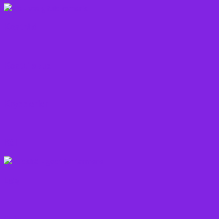
Kostråd
Kosttilskud
Krydderier
Kål
Løg
Olie