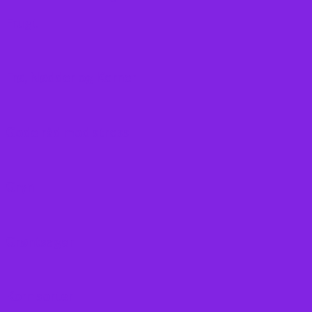
Frugt
Frø, Nødder og Kerner
Gode råd mod stress
Gryn
Grøntsager
Korn sorter