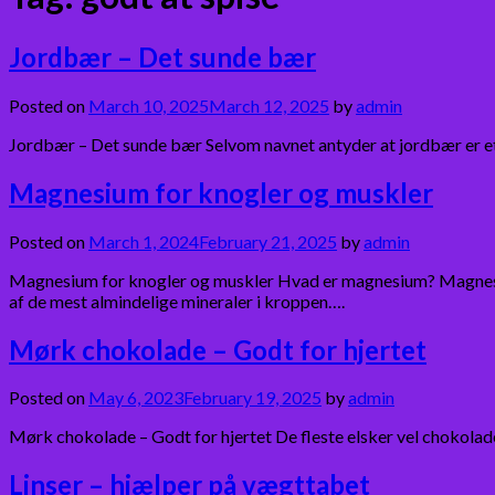
Jordbær – Det sunde bær
Posted on
March 10, 2025
March 12, 2025
by
admin
Jordbær – Det sunde bær Selvom navnet antyder at jordbær er et 
Magnesium for knogler og muskler
Posted on
March 1, 2024
February 21, 2025
by
admin
Magnesium for knogler og muskler Hvad er magnesium? Magnesiu
af de mest almindelige mineraler i kroppen….
Mørk chokolade – Godt for hjertet
Posted on
May 6, 2023
February 19, 2025
by
admin
Mørk chokolade – Godt for hjertet De fleste elsker vel chokolad
Linser – hjælper på vægttabet