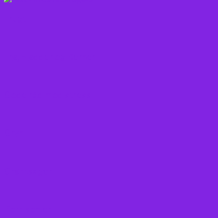
Frugt
Frø, Nødder og Kerner
Gode råd mod stress
Gryn
Grøntsager
Korn sorter