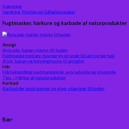
Svømning
Vandring, Motion og Gåfællesskaber
Fugtmasker, hårkure og karbade af naturprodukter
Ansigt
Avocado-banan-maske-til-huden
Fugtmaske med æg, havregryn og smør til sart og tør hud
Æble, banan og honningmaske til ansigtet
Hår
Hårbehandling med mandelolie, avocadoolie og olivenolie
Tips – Hårkur af naturprodukter
Karbad
Karbad der opstrammer og giver vitaminer til huden
Bær