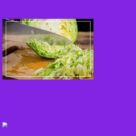
Kål
Løg
Olie