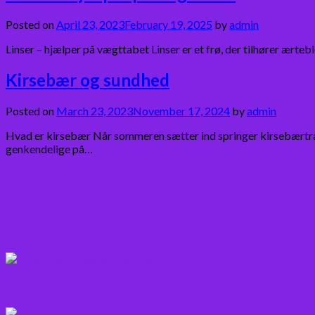
Posted on
April 23, 2023
February 19, 2025
by
admin
Linser – hjælper på vægttabet Linser er et frø, der tilhører ærte
Kirsebær og sundhed
Posted on
March 23, 2023
November 17, 2024
by
admin
Hvad er kirsebær Når sommeren sætter ind springer kirsebærtræ
genkendelige på…
Bær
Citrus frugter
Fisk