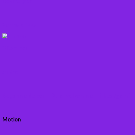
Rodfrugter
Varme drikke
Vitaminer
Andet
Boganmeldelser – Du er velkommen til besøge min
Motion