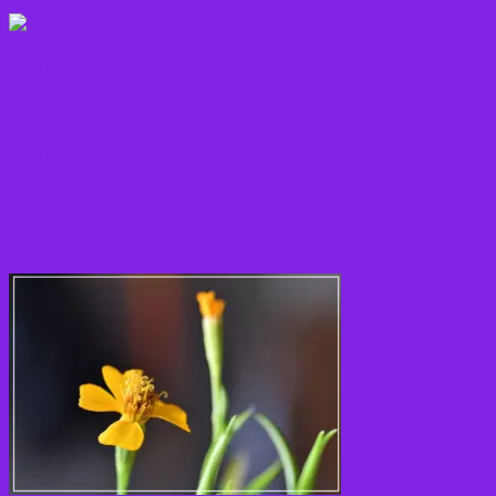
Kostråd
Kosttilskud
Krydderier