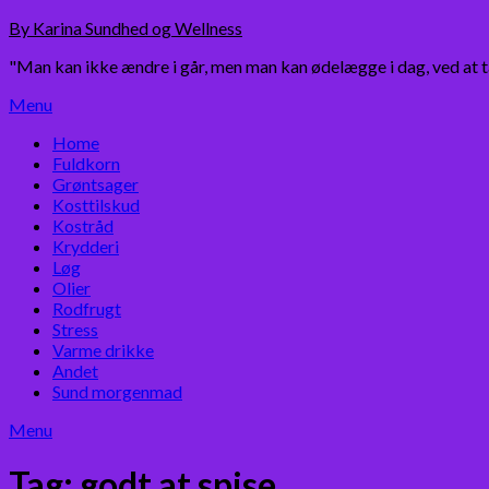
Skip
By Karina Sundhed og Wellness
to
"Man kan ikke ændre i går, men man kan ødelægge i dag, ved at 
content
Menu
Home
Fuldkorn
Grøntsager
Kosttilskud
Kostråd
Krydderi
Løg
Olier
Rodfrugt
Stress
Varme drikke
Andet
Sund morgenmad
Menu
Tag:
godt at spise