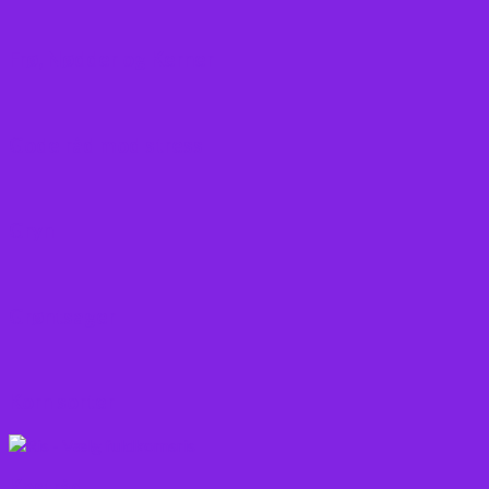
Frø, Nødder og Kerner
Gode råd mod stress
Gryn
Grøntsager
Korn sorter
Kostråd