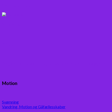
Varme drikke
Vitaminer
Andet
Boganmeldelser – Du er velkommen til besøge min
Motion
Svømning
Vandring, Motion og Gåfællesskaber