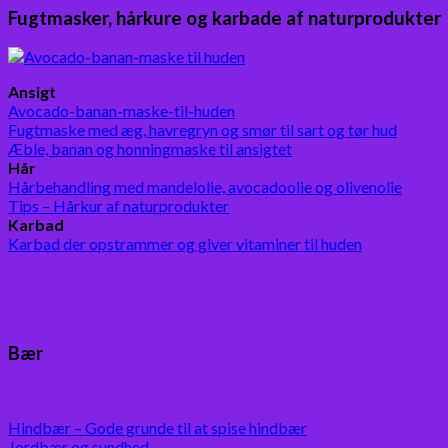
Fugtmasker, hårkure og karbade af naturprodukter
Ansigt
Avocado-banan-maske-til-huden
Fugtmaske med æg, havregryn og smør til sart og tør hud
Æble, banan og honningmaske til ansigtet
Hår
Hårbehandling med mandelolie, avocadoolie og olivenolie
Tips – Hårkur af naturprodukter
Karbad
Karbad der opstrammer og giver vitaminer til huden
Bær
Hindbær – Gode grunde til at spise hindbær
Jordbær og sundhed