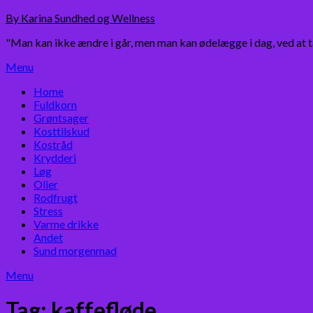
Skip
By Karina Sundhed og Wellness
to
"Man kan ikke ændre i går, men man kan ødelægge i dag, ved at 
content
Menu
Home
Fuldkorn
Grøntsager
Kosttilskud
Kostråd
Krydderi
Løg
Olier
Rodfrugt
Stress
Varme drikke
Andet
Sund morgenmad
Menu
Tag:
kaffefløde