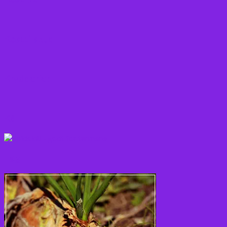
Kosttilskud
Krydderier
Kål
Løg