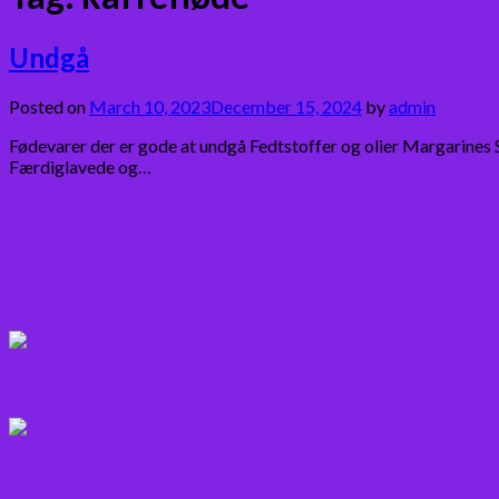
Undgå
Posted on
March 10, 2023
December 15, 2024
by
admin
Fødevarer der er gode at undgå Fedtstoffer og olier Margarines 
Færdiglavede og…
Bær
Citrus frugter
Fisk
Frugt