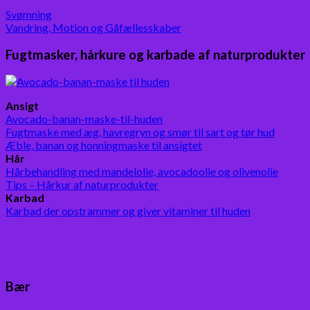
Svømning
Vandring, Motion og Gåfællesskaber
Fugtmasker, hårkure og karbade af naturprodukter
Ansigt
Avocado-banan-maske-til-huden
Fugtmaske med æg, havregryn og smør til sart og tør hud
Æble, banan og honningmaske til ansigtet
Hår
Hårbehandling med mandelolie, avocadoolie og olivenolie
Tips – Hårkur af naturprodukter
Karbad
Karbad der opstrammer og giver vitaminer til huden
Bær