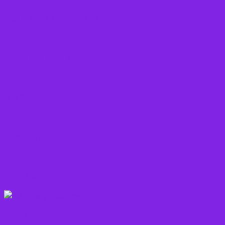
Frø, Nødder og Kerner
Gode råd mod stress
Gryn
Grøntsager
Korn sorter
Kostråd