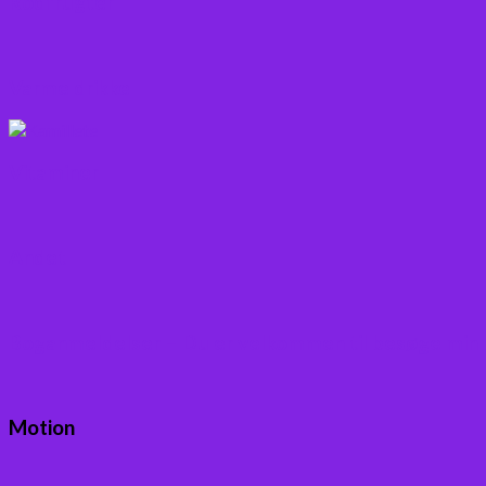
Rodfrugter
Varme drikke
Vitaminer
Andet
Boganmeldelser – Du er velkommen til besøge min
Motion