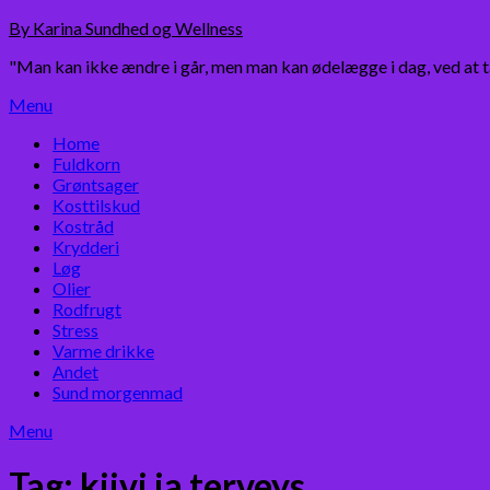
Skip
By Karina Sundhed og Wellness
to
"Man kan ikke ændre i går, men man kan ødelægge i dag, ved at 
content
Menu
Home
Fuldkorn
Grøntsager
Kosttilskud
Kostråd
Krydderi
Løg
Olier
Rodfrugt
Stress
Varme drikke
Andet
Sund morgenmad
Menu
Tag:
kiivi ja terveys