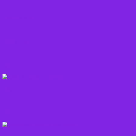
Kosttilskud
Krydderier
Kål
Løg
Olie