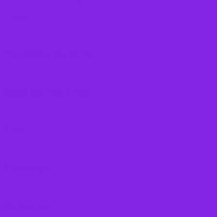
Frugt
Frø, Nødder og Kerner
Gode råd mod stress
Gryn
Grøntsager
Korn sorter