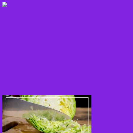
Kostråd
Kosttilskud
Krydderier
Kål