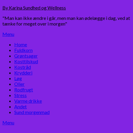
Skip
By Karina Sundhed og Wellness
to
"Man kan ikke ændre i går, men man kan ødelægge i dag, ved at
content
tænke for meget over i morgen"
Menu
Home
Fuldkorn
Grøntsager
Kosttilskud
Kostråd
Krydderi
Løg
Olier
Rodfrugt
Stress
Varme drikke
Andet
Sund morgenmad
Menu