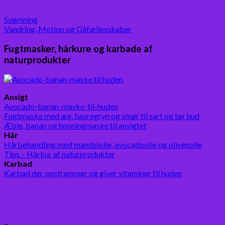
Svømning
Vandring, Motion og Gåfællesskaber
Fugtmasker, hårkure og karbade af
naturprodukter
Ansigt
Avocado-banan-maske-til-huden
Fugtmaske med æg, havregryn og smør til sart og tør hud
Æble, banan og honningmaske til ansigtet
Hår
Hårbehandling med mandelolie, avocadoolie og olivenolie
Tips – Hårkur af naturprodukter
Karbad
Karbad der opstrammer og giver vitaminer til huden