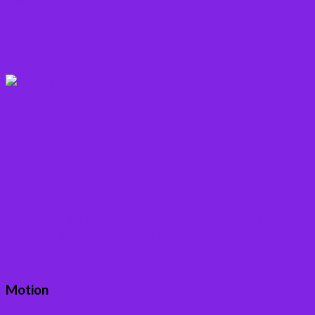
Varme drikke
Vitaminer
Andet
Boganmeldelser – Du er velkommen til besøge
min blog med boganmeldelser
Motion