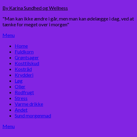
Skip
By Karina Sundhed og Wellness
to
"Man kan ikke ændre i går, men man kan ødelægge i dag, ved at
content
tænke for meget over i morgen"
Menu
Home
Fuldkorn
Grøntsager
Kosttilskud
Kostråd
Krydderi
Løg
Olier
Rodfrugt
Stress
Varme drikke
Andet
Sund morgenmad
Menu