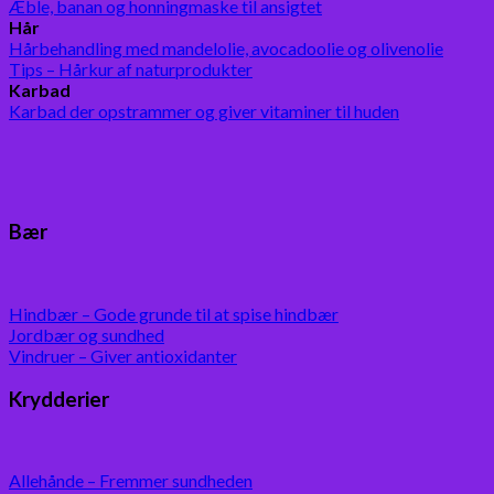
Æble, banan og honningmaske til ansigtet
Hår
Hårbehandling med mandelolie, avocadoolie og olivenolie
Tips – Hårkur af naturprodukter
Karbad
Karbad der opstrammer og giver vitaminer til huden
Bær
Hindbær – Gode grunde til at spise hindbær
Jordbær og sundhed
Vindruer – Giver antioxidanter
Krydderier
Allehånde – Fremmer sundheden