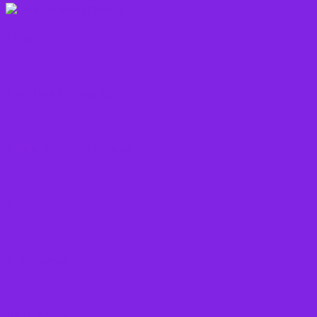
Frugt
Frø, Nødder og Kerner
Gode råd mod stress
Gryn
Grøntsager
Korn sorter