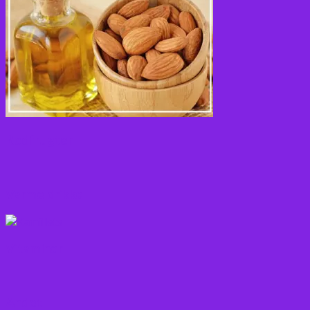
Rodfrugter
Varme drikke
Vitaminer
Andet