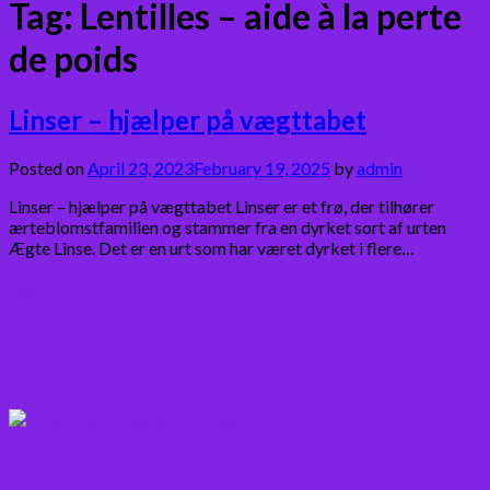
Tag:
Lentilles – aide à la perte
de poids
Linser – hjælper på vægttabet
Posted on
April 23, 2023
February 19, 2025
by
admin
Linser – hjælper på vægttabet Linser er et frø, der tilhører
ærteblomstfamilien og stammer fra en dyrket sort af urten
Ægte Linse. Det er en urt som har været dyrket i flere…
Bær
Citrus frugter
Fisk