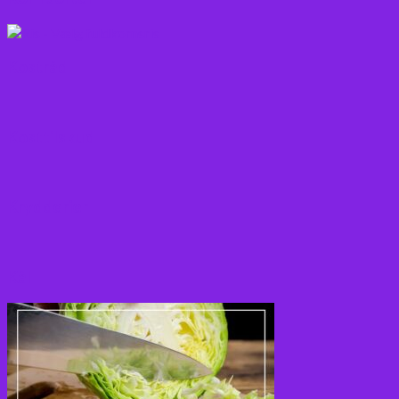
Kostråd
Kosttilskud
Krydderier
Kål