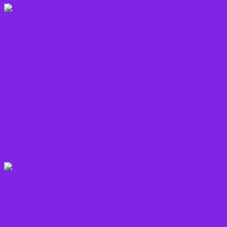
Kostråd
Kosttilskud
Krydderier
Kål
Løg
Olie