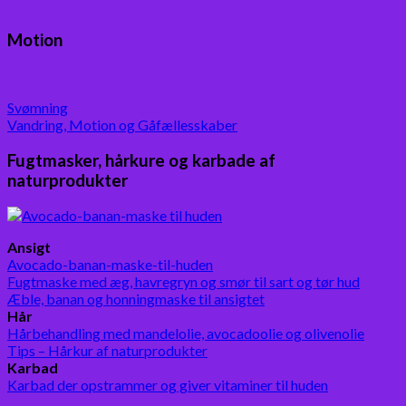
Motion
Svømning
Vandring, Motion og Gåfællesskaber
Fugtmasker, hårkure og karbade af
naturprodukter
Ansigt
Avocado-banan-maske-til-huden
Fugtmaske med æg, havregryn og smør til sart og tør hud
Æble, banan og honningmaske til ansigtet
Hår
Hårbehandling med mandelolie, avocadoolie og olivenolie
Tips – Hårkur af naturprodukter
Karbad
Karbad der opstrammer og giver vitaminer til huden