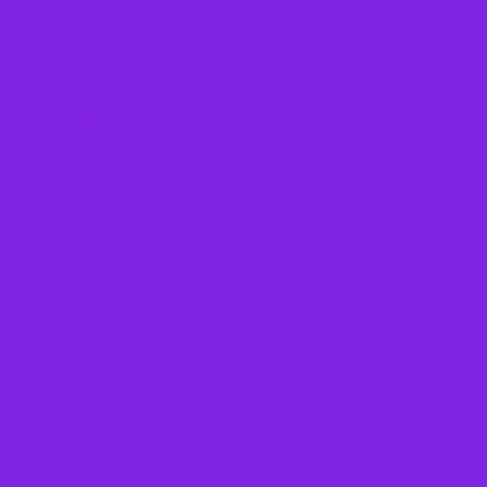
Frugt
Frø, Nødder og Kerner
Gode råd mod stress
Gryn
Grøntsager
Korn sorter