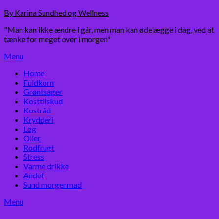
Skip
By Karina Sundhed og Wellness
to
"Man kan ikke ændre i går, men man kan ødelægge i dag, ved at
content
tænke for meget over i morgen"
Menu
Home
Fuldkorn
Grøntsager
Kosttilskud
Kostråd
Krydderi
Løg
Olier
Rodfrugt
Stress
Varme drikke
Andet
Sund morgenmad
Menu