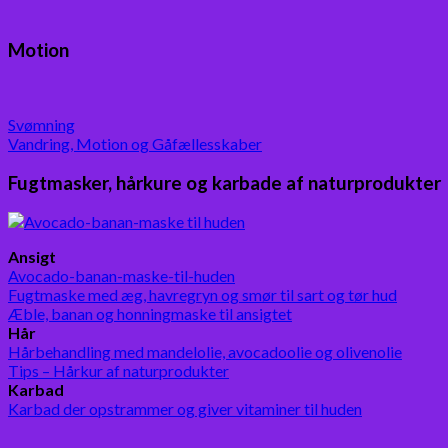
Motion
Svømning
Vandring, Motion og Gåfællesskaber
Fugtmasker, hårkure og karbade af naturprodukter
Ansigt
Avocado-banan-maske-til-huden
Fugtmaske med æg, havregryn og smør til sart og tør hud
Æble, banan og honningmaske til ansigtet
Hår
Hårbehandling med mandelolie, avocadoolie og olivenolie
Tips – Hårkur af naturprodukter
Karbad
Karbad der opstrammer og giver vitaminer til huden