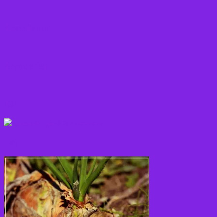
Kosttilskud
Krydderier
Kål
Løg