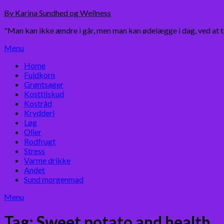
Skip
By Karina Sundhed og Wellness
to
"Man kan ikke ændre i går, men man kan ødelægge i dag, ved at 
content
Menu
Home
Fuldkorn
Grøntsager
Kosttilskud
Kostråd
Krydderi
Løg
Olier
Rodfrugt
Stress
Varme drikke
Andet
Sund morgenmad
Menu
Tag:
Sweet potato and health