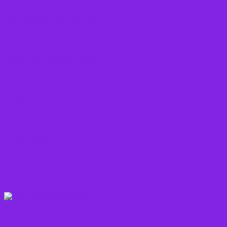
Frø, Nødder og Kerner
Gode råd mod stress
Gryn
Grøntsager
Korn sorter
Kostråd