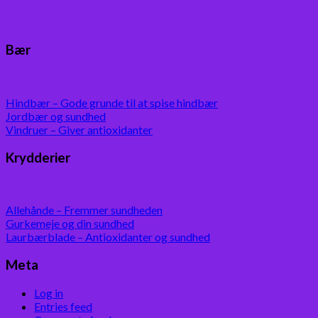
Bær
Hindbær – Gode grunde til at spise hindbær
Jordbær og sundhed
Vindruer – Giver antioxidanter
Krydderier
Allehånde – Fremmer sundheden
Gurkemeje og din sundhed
Laurbærblade – Antioxidanter og sundhed
Meta
Log in
Entries feed