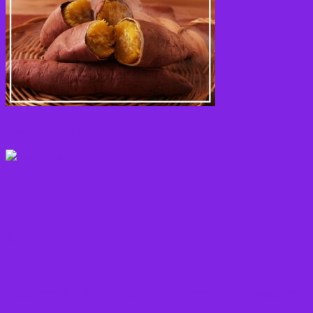
Varme drikke
Vitaminer
Andet
Boganmeldelser – Du er velkommen til besøge min