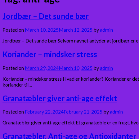
Jordbær – Det sunde bær
Posted on
March 10, 2025
March 12, 2025
by
admin
Jordbær – Det sunde bær Selvom navnet antyder at jordbær er et 
Koriander – mindsker stress
Posted on
March 29, 2024
March 10, 2025
by
admin
Koriander – mindsker stress Hvad er koriander? Koriander er de
koriander til…
Granatæbler giver anti-age effekt
Posted on
February 22, 2024
February 21, 2025
by
admin
Granatæbler giver anti-age effekt Et granatæble er en frugt, hvo
Granatæbler, Anti-age og Antioxidanter