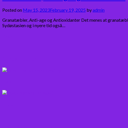
Posted on
May 15, 2023
February 19, 2025
by
admin
Granatæbler, Anti-age og Antioxidanter Det menes at granatæbler 
Sydøstasien og i nyere tid også…
Bær
Citrus frugter
Fisk
Frugt
Frø, Nødder og Kerner