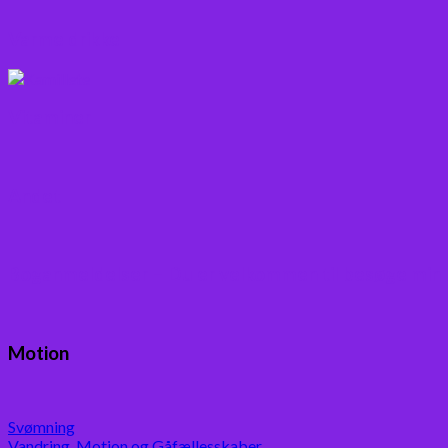
Varme drikke
Vitaminer
Andet
Boganmeldelser – Du er velkommen til besøge min
Motion
Svømning
Vandring, Motion og Gåfællesskaber