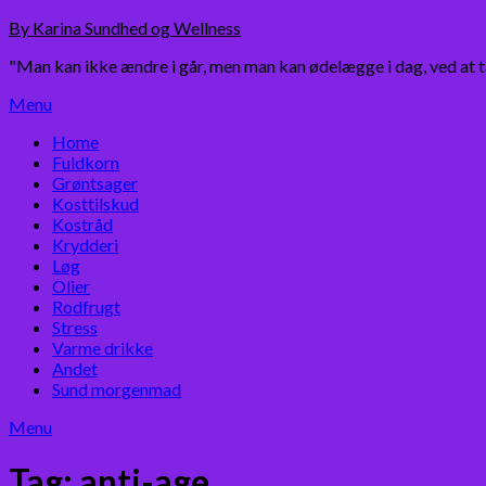
Skip
By Karina Sundhed og Wellness
to
"Man kan ikke ændre i går, men man kan ødelægge i dag, ved at 
content
Menu
Home
Fuldkorn
Grøntsager
Kosttilskud
Kostråd
Krydderi
Løg
Olier
Rodfrugt
Stress
Varme drikke
Andet
Sund morgenmad
Menu
Tag:
anti-age