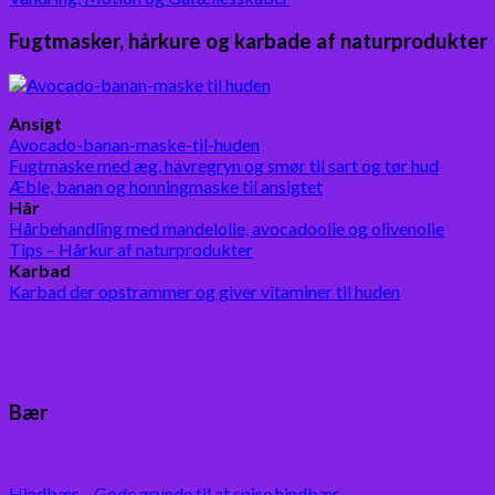
Fugtmasker, hårkure og karbade af naturprodukter
Ansigt
Avocado-banan-maske-til-huden
Fugtmaske med æg, havregryn og smør til sart og tør hud
Æble, banan og honningmaske til ansigtet
Hår
Hårbehandling med mandelolie, avocadoolie og olivenolie
Tips – Hårkur af naturprodukter
Karbad
Karbad der opstrammer og giver vitaminer til huden
Bær
Hindbær – Gode grunde til at spise hindbær