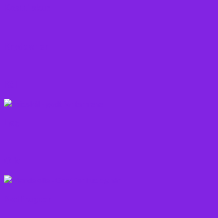
Kosttilskud
Krydderier
Kål
Løg
Olie
Rodfrugter