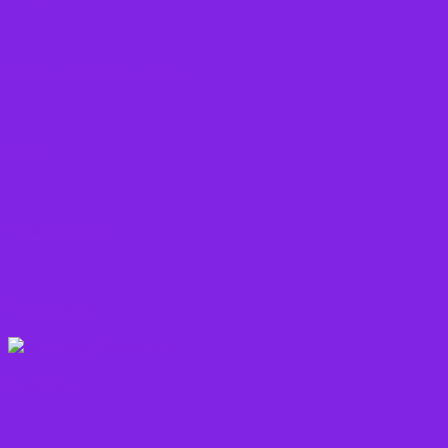
Gode råd mod stress
Gryn
Grøntsager
Korn sorter
Kostråd