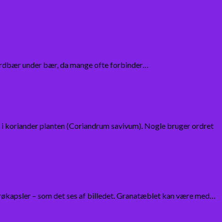
 jordbær under bær, da mange ofte forbinder…
 i koriander planten (Coriandrum savivum). Nogle bruger ordret
e frøkapsler – som det ses af billedet. Granatæblet kan være med…