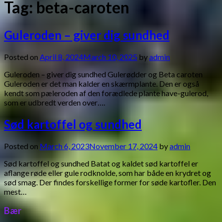
Tag:
beta-caroten
Guleroden – giver dig sundhed
Posted on
April 8, 2024
March 10, 2025
by
admin
Guleroden – giver dig sundhed Gulerødder og Beta caroten
Guleroden er det man kalder en skærmplante. Den er også
kendt som pæleroden af den forædlede plante have-gulerod,
som er udbredt verden over….
Sød kartoffel og sundhed
Posted on
March 6, 2023
November 17, 2024
by
admin
Sød kartoffel og sundhed Batat og kaldet sød kartoffel er
aflange røde eller gule rodknolde, som har både en krydret og
sød smag. Der findes forskellige former for søde kartofler. Den
mest…
Bær