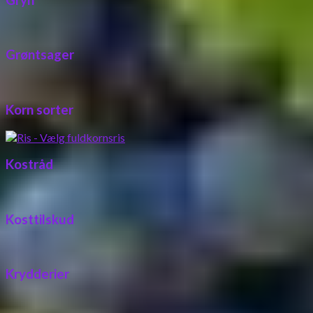
Grøntsager
Korn sorter
Kostråd
Kosttilskud
Krydderier