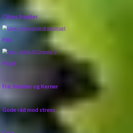
Citrus frugter
Fisk
Frugt
Frø, Nødder og Kerner
Gode råd mod stress
Gryn