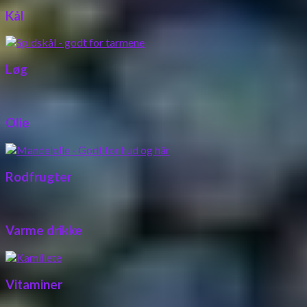
Kål
Løg
Olie
Rodfrugter
Varme drikke
Vitaminer