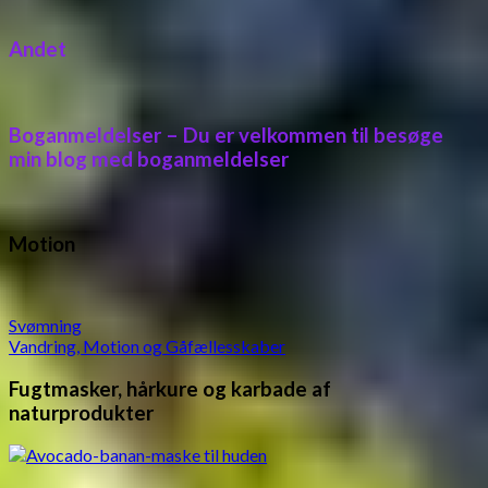
Andet
Boganmeldelser – Du er velkommen til besøge
min blog med boganmeldelser
Motion
Svømning
Vandring, Motion og Gåfællesskaber
Fugtmasker, hårkure og karbade af
naturprodukter