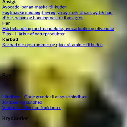
Ansigt
Avocado-banan-maske-til-huden
Fugtmaske med æg, havregryn og smør til sart og tør hud
Æble, banan og honningmaske til ansigtet
Hår
Hårbehandling med mandelolie, avocadoolie og olivenolie
Tips – Hårkur af naturprodukter
Karbad
Karbad der opstrammer og giver vitaminer til huden
Bær
Hindbær – Gode grunde til at spise hindbær
Jordbær og sundhed
Vindruer – Giver antioxidanter
Krydderier