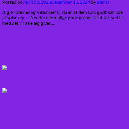
Posted on
April 19, 2023
December 15, 2024
by
admin
Æg, Proteiner og Vitaminer Er du en af dem som godt kan lide
at spise æg – så er der alle mulige gode grunde til at fortsætte
med det. Friske æg giver…
Bær
Citrus frugter
Fisk
Frugt
Frø, Nødder og Kerner