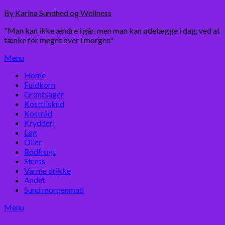
Skip
By Karina Sundhed og Wellness
to
"Man kan ikke ændre i går, men man kan ødelægge i dag, ved at
content
tænke for meget over i morgen"
Menu
Home
Fuldkorn
Grøntsager
Kosttilskud
Kostråd
Krydderi
Løg
Olier
Rodfrugt
Stress
Varme drikke
Andet
Sund morgenmad
Menu