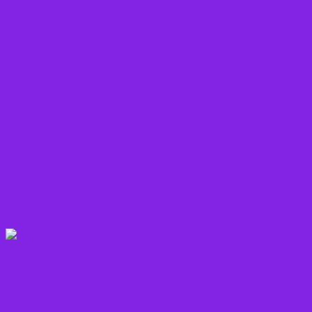
Gode råd mod stress
Gryn
Grøntsager
Korn sorter
Kostråd