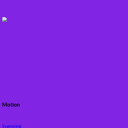
Varme drikke
Vitaminer
Andet
Boganmeldelser – Du er velkommen til besøge
min blog med boganmeldelser
Motion
Svømning