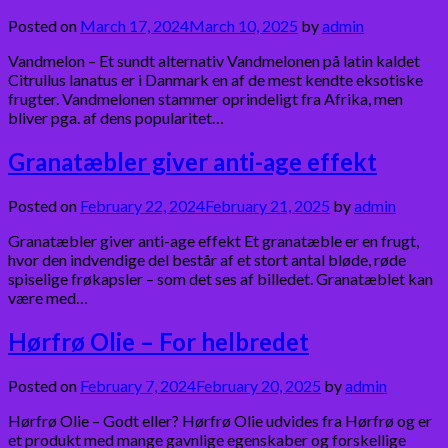
Posted on
March 17, 2024
March 10, 2025
by
admin
Vandmelon – Et sundt alternativ Vandmelonen på latin kaldet
Citrullus lanatus er i Danmark en af ​​de mest kendte eksotiske
frugter. Vandmelonen stammer oprindeligt fra Afrika, men
bliver pga. af dens popularitet…
Granatæbler giver anti-age effekt
Posted on
February 22, 2024
February 21, 2025
by
admin
Granatæbler giver anti-age effekt Et granatæble er en frugt,
hvor den indvendige del består af et stort antal bløde, røde
spiselige frøkapsler – som det ses af billedet. Granatæblet kan
være med…
Hørfrø Olie – For helbredet
Posted on
February 7, 2024
February 20, 2025
by
admin
Hørfrø Olie – Godt eller? Hørfrø Olie udvides fra Hørfrø og er
et produkt med mange gavnlige egenskaber og forskellige