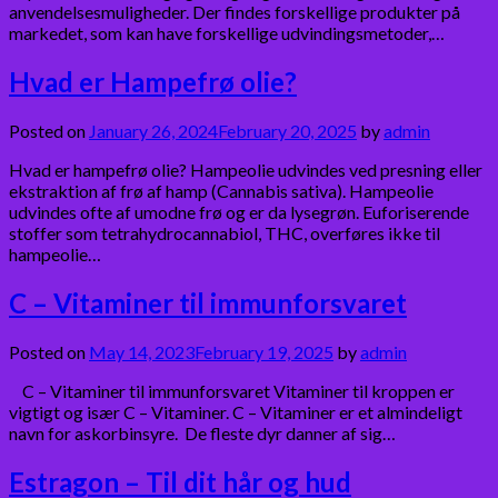
anvendelsesmuligheder. Der findes forskellige produkter på
markedet, som kan have forskellige udvindingsmetoder,…
Hvad er Hampefrø olie?
Posted on
January 26, 2024
February 20, 2025
by
admin
Hvad er hampefrø olie? Hampeolie udvindes ved presning eller
ekstraktion af frø af hamp (Cannabis sativa). Hampeolie
udvindes ofte af umodne frø og er da lysegrøn. Euforiserende
stoffer som tetrahydrocannabiol, THC, overføres ikke til
hampeolie…
C – Vitaminer til immunforsvaret
Posted on
May 14, 2023
February 19, 2025
by
admin
C – Vitaminer til immunforsvaret Vitaminer til kroppen er
vigtigt og især C – Vitaminer. C – Vitaminer er et almindeligt
navn for askorbinsyre. De fleste dyr danner af sig…
Estragon – Til dit hår og hud