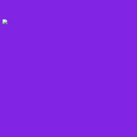
Fisk
Frugt
Frø, Nødder og Kerner
Gode råd mod stress
Gryn
Grøntsager