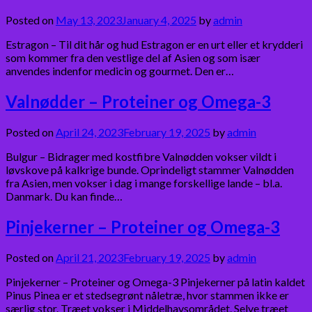
Posted on
May 13, 2023
January 4, 2025
by
admin
Estragon – Til dit hår og hud Estragon er en urt eller et krydderi
som kommer fra den vestlige del af Asien og som især
anvendes indenfor medicin og gourmet. Den er…
Valnødder – Proteiner og Omega-3
Posted on
April 24, 2023
February 19, 2025
by
admin
Bulgur – Bidrager med kostfibre Valnødden vokser vildt i
løvskove på kalkrige bunde. Oprindeligt stammer Valnødden
fra Asien, men vokser i dag i mange forskellige lande – bl.a.
Danmark. Du kan finde…
Pinjekerner – Proteiner og Omega-3
Posted on
April 21, 2023
February 19, 2025
by
admin
Pinjekerner – Proteiner og Omega-3 Pinjekerner på latin kaldet
Pinus Pinea er et stedsegrønt nåletræ, hvor stammen ikke er
særlig stor. Træet vokser i Middelhavsområdet. Selve træet