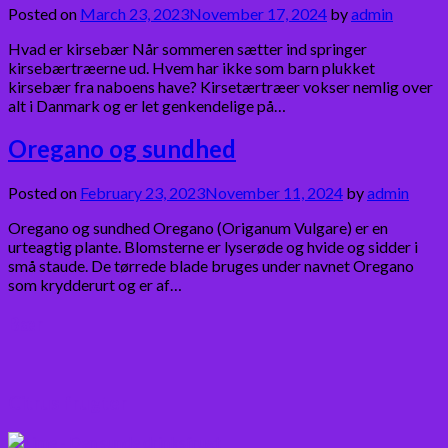
Posted on
March 23, 2023
November 17, 2024
by
admin
Hvad er kirsebær Når sommeren sætter ind springer
kirsebærtræerne ud. Hvem har ikke som barn plukket
kirsebær fra naboens have? Kirsetærtræer vokser nemlig over
alt i Danmark og er let genkendelige på…
Oregano og sundhed
Posted on
February 23, 2023
November 11, 2024
by
admin
Oregano og sundhed Oregano (Origanum Vulgare) er en
urteagtig plante. Blomsterne er lyserøde og hvide og sidder i
små staude. De tørrede blade bruges under navnet Oregano
som krydderurt og er af…
Bær
Citrus frugter