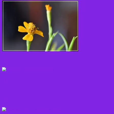
Kål
Løg
Olie