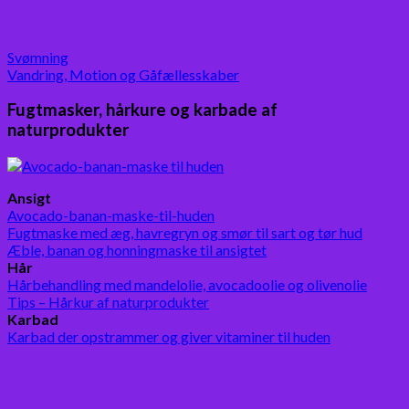
Svømning
Vandring, Motion og Gåfællesskaber
Fugtmasker, hårkure og karbade af
naturprodukter
Ansigt
Avocado-banan-maske-til-huden
Fugtmaske med æg, havregryn og smør til sart og tør hud
Æble, banan og honningmaske til ansigtet
Hår
Hårbehandling med mandelolie, avocadoolie og olivenolie
Tips – Hårkur af naturprodukter
Karbad
Karbad der opstrammer og giver vitaminer til huden