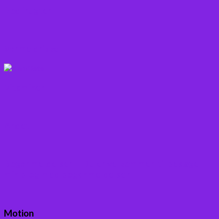
Rodfrugter
Varme drikke
Vitaminer
Andet
Boganmeldelser – Du er velkommen til besøge
min blog med boganmeldelser
Motion