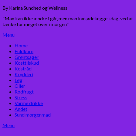
Skip
By Karina Sundhed og Wellness
to
"Man kan ikke ændre i går, men man kan ødelægge i dag, ved at
content
tænke for meget over i morgen"
Menu
Home
Fuldkorn
Grøntsager
Kosttilskud
Kostråd
Krydderi
Løg
Olier
Rodfrugt
Stress
Varme drikke
Andet
Sund morgenmad
Menu